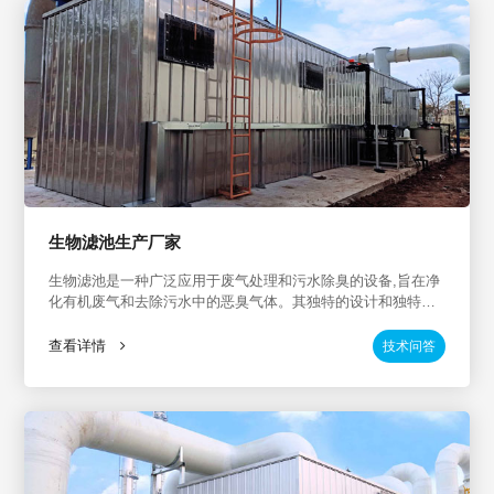
生物滤池生产厂家
生物滤池是一种广泛应用于废气处理和污水除臭的设备,旨在净
化有机废气和去除污水中的恶臭气体。其独特的设计和独特的
生物填料（菌种）的使用,使其具有良好的废气治理和除臭效
果。在市场上,有许多制造商供应生物滤池,但有高质量产品和专
查看详情
技术问答
业行业经验的制造商值得关注。