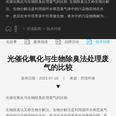
光催化氧化与生物除臭处理废气的比较: 生物除臭法又称生物分解
法。生物分解法是利用循环水将恶臭气体中的污染物容纳在水
中，然后在水中培养床中培养微生物，将水中的污染物降解为低
害物质。除臭效率可达70%。但受微生物活性影响，培养出来的
首
羿清新闻
技术问答
微生物只能处理一种或几种类似特性的气体。为了提高处理效率
页
和稳定运行，必须经常添加药物，控制PH值和温度。 光催化氧化
文化故事
媒体报道
品牌活动
技术问答
法选用高能紫外线。在光解净化设备中，分子链裂化氧化恶臭物
质，改变物质结构，将高分子污染物裂化氧化为低分子无害物
光催化氧化与生物除臭法处理废
质。其除臭效率可达99%，除臭效果大大超过1993年我国出台的
气的比较
恶臭物质排放标准(GB1454-93)，可处理氨、硫化氢、甲硫醇、
甲硫醚、苯、丁二烯、二硫化碳、三甲胺、二甲基二硫醚等高浓
发布日期﹕2023-07-10
|
来源：羿清环保
度混合物。内部灯源可使用三年，设备使用寿命超过十年。净化
技术可靠稳定，净化设备无需日常维护，只需插入电源即可正常
使用，使用成本低，无二次污染。适用范围：食品厂、肉类加工
光催化氧化与生物除臭处理废气的比较:
厂、屠宰厂、畜禽饲料场、造纸厂、污水处理厂、垃圾中转站、
粪便处理等有机、无机恶臭气体的除臭净化处理。炼油厂、橡胶
生物除臭法又称生物分解法。生物分解法是利用循环水将恶臭气
体中的污染物容纳在水中，然后在水中培养床中培养微生物，将