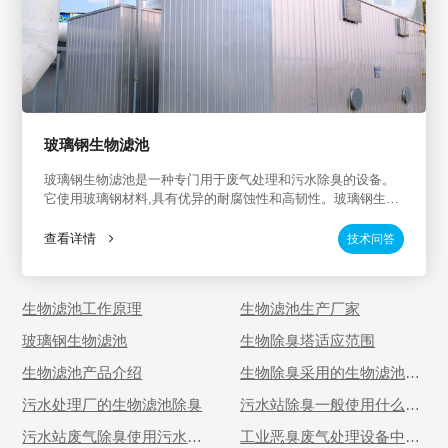
玻璃钢生物滤池
玻璃钢生物滤池是一种专门用于废气处理和污水除臭的设备。
它使用玻璃钢材料,具有优异的耐腐蚀性和高韧性。玻璃钢生物
滤池广泛应用于工业VOCs处理、工业污水除臭、化工行业废
气治理、新能源行业废气治理、化工行业污水除臭等场景,可有
查看详情
技术问答
效治理废气与臭气排放,提高环境质量。
生物滤池工作原理
生物滤池生产厂家
玻璃钢生物滤池
生物除臭塔适应范围
生物滤池产品介绍
生物除臭采用的生物滤池是
怎样的？
污水处理厂的生物滤池除臭
污水站除臭一般使用什么设
备？
污水站废气除臭使用污水池
工业恶臭废气处理设备中哪