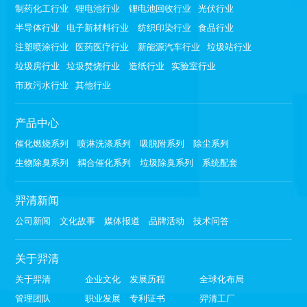
制药化工行业
锂电池行业
锂电池回收行业
光伏行业
半导体行业
电子新材料行业
纺织印染行业
食品行业
注塑喷涂行业
医药医疗行业
新能源汽车行业
垃圾站行业
垃圾房行业
垃圾焚烧行业
造纸行业
实验室行业
市政污水行业
其他行业
产品中心
催化燃烧系列
喷淋洗涤系列
吸脱附系列
除尘系列
生物除臭系列
耦合催化系列
垃圾除臭系列
系统配套
羿清新闻
公司新闻
文化故事
媒体报道
品牌活动
技术问答
关于羿清
关于羿清
企业文化
发展历程
全球化布局
管理团队
职业发展
专利证书
羿清工厂