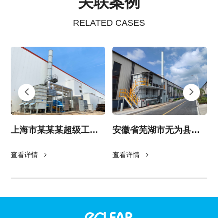
关联案例
RELATED CASES
上海市某某某超级工厂
安徽省芜湖市无为县比
电池车间废气治理项目
亚迪某车间RTO废气处
理系统项目
查看详情
查看详情