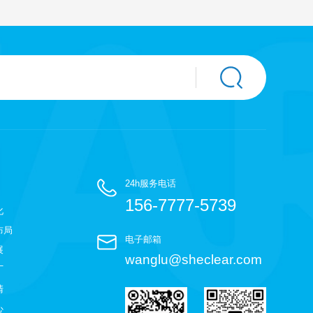
24h服务电话
156-7777-5739
化
布局
电子邮箱
展
wanglu@sheclear.com
厂
清
心