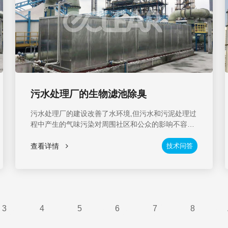
污水处理厂的生物滤池除臭
污水处理厂的建设改善了水环境,但污水和污泥处理过
程中产生的气味污染对周围社区和公众的影响不容忽
视。气味给人一种不悦的感觉,甚至危及人体的身体健
康,例如呼吸困难、恶心、胸闷、呕吐等。其中,硫化
查看详情
技术问答
氢、氨、甲烷、硫醇、二甲基硫醚、三甲胺、苯乙烯
和酚类有50多种化学物质。大部分气味是由硫化氢气
体的存在引起的。它对感官和身体有一定的负面影
响。因此,必须解决污水处理厂的气味污染问题。
3
4
5
6
7
8