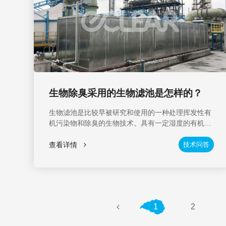
可达99%，除臭效果大大超过1993年我国出台的恶臭
物质排放标准(GB1454-93)，可处理氨、硫化氢、甲
硫醇、甲硫醚、苯、丁二烯、二硫化碳、三甲胺、二
甲基二硫醚等高浓度混合物。内部灯源可使用三年，
设备使用寿命超过十年。净化技术可靠稳定，净化设
备无需日常维护，只需插入电源即可正常使用，使用
成本低，无二次污染。适用范围：食品厂、肉类加工
厂、屠宰厂、畜禽饲料场、造纸厂、污水处理厂、垃
生物除臭采用的生物滤池是怎样的？
圾中转站、粪便处理等有机、无机恶臭气体的除臭净
化处理。炼油厂、橡胶厂、皮革厂、印刷厂、化工
生物滤池是比较早被研究和使用的一种处理挥发性有
厂、中西药厂、金属轧钢厂、
机污染物和除臭的生物技术。具有一定湿度的有机废
气进入生物滤池,通过约1.0~2.0 m厚的生物活性填料
层,有机污染物从气相转移到生物层,进而被氧化分解,
查看详情
技术问答
处理后的气体从生物滤池的顶部排出。
1
2