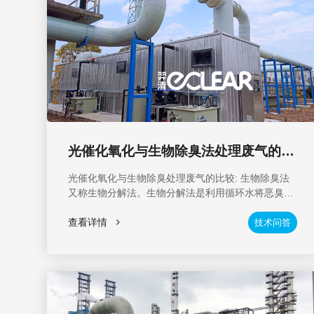
光催化氧化与生物除臭法处理废气的比
较
光催化氧化与生物除臭处理废气的比较: 生物除臭法
又称生物分解法。生物分解法是利用循环水将恶臭气
体中的污染物容纳在水中，然后在水中培养床中培养
微生物，将水中的污染物降解为低害物质。除臭效率
查看详情
技术问答
可达70%。但受微生物活性影响，培养出来的微生物
只能处理一种或几种类似特性的气体。为了提高处理
效率和稳定运行，必须经常添加药物，控制PH值和温
度。 光催化氧化法选用高能紫外线。在光解净化设备
中，分子链裂化氧化恶臭物质，改变物质结构，将高
分子污染物裂化氧化为低分子无害物质。其除臭效率