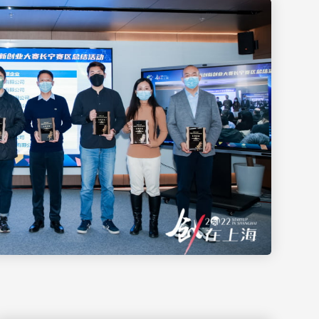
2
9
G
讨
新
和
设
副