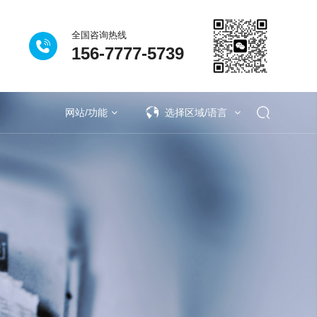
全国咨询热线
156-7777-5739
网站/功能
选择区域/语言
业
理
催化系列
技术问答
半导体行业
垃圾除臭系列
精细化工行业
系统配套
制药化工行业
电子新
油间除臭-立柜式催化离子
国市政（污水）基础设施
炜杰化工科技有限公司污
宁德时代基地实验废气处
江苏格润新材料有限公司
建滔实业有限公司污水池
海正药业污水处理站废气
群光电能科技活性炭吸附
红牛维他命饮料污水站恶
荣豪建筑安装工程有限公
恒瑞医药有限公司污水处
市石化工业园区污水除臭
生物除臭法处理废气的比
邦普循环锂电池回收废气治理
 安吉溯溪之旅，羿清人争流
中船重工715研究所实验
化分公司污水站除臭项目
市天顺煤焦化工有限公司
市好家园垃圾站除臭项目
得防爆电气设备安装、检
立足人才强企，提升管理水
料厂污水废气治理
化工污水废气治理
化工污水废气治理
料电池VOCs治理
塑料VOCs治理
行业VOCs治理
村污水废气治理
圾处理中心除臭
圾处理中心除臭
电池VOCs治理
山东省济宁市恒信新能源有限公司50万
湖北省宜昌市邦普某生产车间VOC收集
四川省绵阳市巨星永磁年产10万吨高性
老挝万象中润光能科技（老挝）独资有
上海市浦东新区苏豪逸明制药实验室项
浙江省丽水市燕京啤酒污水处理厂废气
浙江省金华市浙江师范大学实验室废气
湖南省长沙市金谷路公共垃圾站除臭项
江苏省苏州市某小区垃圾站立柜式纳米
香港元朗錦繡花圍巴士站污水泵房除臭
又双叒叕中标！羿清环保助力半导体领
羿案例 | 千亿巨头恒瑞医药污水站除臭
上海市浦东恩捷新材料有限公司VOCs
羿人物 | 离沪186天，疫情之下他辗转
河北省唐山市天顺煤焦化工有限公司
湖北省襄阳市恺乐家居设备供货项目
羿品牌 | 羿清献爱心，情暖敬老院
湖北省武汉市药明康德除臭项目
工业园区生活污水废气治理
精细化工污水废气治理
精细化工污水废气治理
新能源汽车VOCs治理
生物除臭塔适应范围
光伏电池VOCs治理
油漆涂料VOCs治理
涂装行业VOCs治理
农药污水废气治理
垃圾收集点除臭
垃圾焚烧厂除臭
陕
甘
河
湖
上
上
上
江
浙
湖
湖
福
羿
效管理团队——羿清企业
/年钢焦一体焦化搬迁项目
保设备设施整改项目
目除臭设备采购项目
理站封闭治理项目
维护技术培训证书
供货及安装项目
废气处理项目
工程除臭项目
废气处理项目
而上笃行不怠
臭处理项目
除臭项目
处理项目
新风设备
理项目
项目
项目
较
能烧结钕铁硼永磁材料项目设备采购项
248万吨/年钢焦一体焦化搬迁项目
吨/年乙醇项目VOCs废气治理项目
光催化除臭设备采购项目
域废气治理打造新标杆
限公司设备采购项目
奔走十余个项目现场
处理系统设备项目
废气处理项目
处理项目
处理项目
处理项目
项目
目
目
学正式启航！
目
Cs一体化处理设备
O蓄热式催化燃烧
喷雾除臭设备
吸附剂
耦合催化废气处理设备
循环吸附除臭设备
沸石转轮+TO