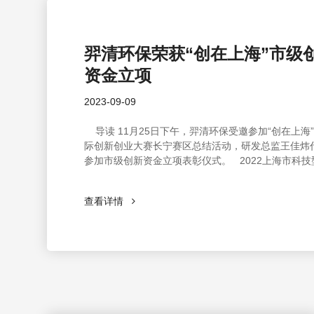
羿清环保荣获“创在上海”市级
资金立项
2023-09-09
导读 11月25日下午，羿清环保受邀参加“创在上海”2022国
际创新创业大赛长宁赛区总结活动，研发总监王佳炜
参加市级创新资金立项表彰仪式。 2022上海市科技型中小
企业 技术创新资金立项企业证书 赛事背景 2022“创·在上
海”国际创新创业大赛暨第十一届中国创新创业大赛
查看详情
规赛、专题赛的方式，历经7个多月的激烈角逐，市
工作已落下帷幕。 羿清环保王佳炜上台领奖 羿清环保在此
次比赛中获得市级创新资金立项，此次成果的取得，
在技术及创新工作上成果的大力肯定。 创在羿清