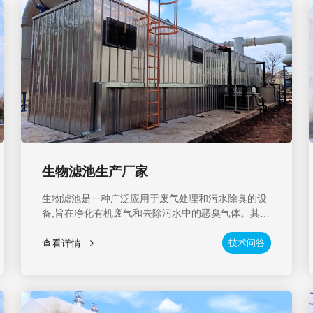
生物滤池生产厂家
生物滤池是一种广泛应用于废气处理和污水除臭的设
备,旨在净化有机废气和去除污水中的恶臭气体。其独
特的设计和独特的生物填料（菌种）的使用,使其具有
良好的废气治理和除臭效果。在市场上,有许多制造商
查看详情
技术问答
供应生物滤池,但有高质量产品和专业行业经验的制造
商值得关注。