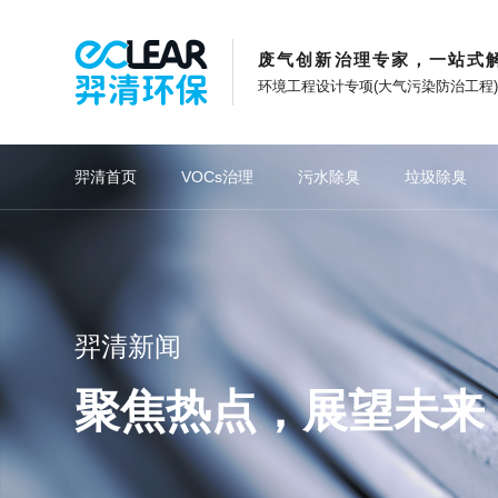
废气创新治理专家，一站式
环境工程设计专项(大气污染防治工程
羿清首页
VOCs治理
污水除臭
垃圾除臭
重点推荐
观羿清发展
旗下网站
石油化工行业
重点推荐
煤化工行业
催化燃烧系列
在羿清创新
网站功能
焦化行业
喷淋洗
重点推
专注废气治理技术创新
以奋斗者为本的创业者
羿清新能源官网
在线留言
管理团队
关于羿清
上海羿蓝官网
网站地图
羿清新闻
职业发展
企业文化
苏州羿白官网
收藏本站
聚焦热点，展望未来
专利证书
发展历程
浙江羿清官网
羿清工厂
全球化布局
江苏省苏州市全球固态电池制造某“独角
湖南省岳阳市石化长炼污水场除臭项目
陕西省榆林市煤化工集团龙华矿业除臭
山东省邹城市荣信集团有限公司污水站
湖南省长沙市湖南邦普循环科技有限公
老挝万象中润光能科技（老挝）独资有
上海市某某某超级工厂电池车间废气治
安徽省合肥市日益和半导体材料有限公
福建省龙岩市生物精细化工产业园污水
江苏省苏州市金唯智一期实验楼活性炭
浙江省宁波市宁波金力永磁废气治理项
江苏省南通市东丽酒伊织染有限公司印
上海市浦东新区海顺精密模具注塑废气
四川省成都市阳光造纸厂脱硫除尘项目
上海市浦东新区浦东机场湿垃圾处理中
香港元朗錦繡花圍市中心垃圾站除臭处
塞尔维亚共和国市政（污水）基础设施
羿清环保成为动力电池回收与梯次利用
羿资讯 | 中标中石化！羿清环保化工废
文化故事 | 立足当夏，不负青春，羿清
羿清环保荣获“创在上海”市级创新资金
南极中国科考站中山站某实验室XXXX
南极中国科考站中山站某实验室XXXX
上海市宝山区日研食品异味治理项目
湖北省荆门市中迅长青污水除臭项目
羿品牌 | 羿清环保与克拉玛依共抗疫
石油化工污水废气治理
石油化工污水废气治理
食品工业污水废气治理
石油化工VOCs治理
石油化工VOCs治理
市政污水废气治理
生物滤池工作原理
锂电池VOCs治理
半导体VOCs治理
垃圾中转站除臭
垃圾中转站除臭
福建省宁德市宁德时代R
安徽省芜湖市无为县比亚
羿品牌 | 羿清环保202
江苏省苏州市席邦实业Y
沙特阿拉伯麦加某大型污
辽宁省大庆市中国石油大‭‬庆‭‬石‭‬化‭‬公‭‬司‭‬炼‭‬
湖北省宜昌市宜昌邦普宜
安徽省芜湖市芜湖协鑫集
上海市宝山区光驰半导体
江苏省宿迁市振兴化工污
上海市浦东新区丹纳赫中
福建省福州市连江县东丽
浙江省嘉兴市优蕾食品生
四川省乐山市阳光造纸厂
浙江省丽水市丽水开发区
北京市北京化工大学垃圾
沙特阿拉伯麦加某大型污
羿案例 | 新疆天雨煤化
创业基金会访谈 | 创新
羿清环保受邀参加“科创
新疆维吾尔自治区天雨煤
上海市闵行区贺利氏实验
羿案例 | 宁德时代VOC
江苏省南通市药明康德
山东省济宁市济矿煤
爱沙尼亚共和国Neo
纺织印染污水废
锂电池回收VOC
电子新材料VOC
煤化工污水废气
煤化工污水废气
精细化工VOC
精细化工VOC
污水泵站废气
生物滤池生产
垃圾压缩站除
垃圾压缩站除
安徽羿清官网
司某车间含氨尾气处理系统
工程项目除臭设备采购项目
情，助力建设大美新疆
司VOCs废气处理项目
兽”企业废气治理项目
限公司设备采购项目
刷油墨废气处理项目
气处理标杆项目+1
异味治理提升工程
心垃圾站除臭项目
联盟“理事单位”
处理厂项目
供货工程
供货项目
处理项目
供货工程
理项目
理项目
再出发
项目
立项
目
有限公司芜湖2GW扩产
Magnequench年产X
油‭‬厂‭‬危‭‬废‭‬库‭‬废‭‬气‭‬处‭‬理‭‬项‭‬目‭‬（‭‬公‭‬用‭‬工‭‬程‭‬一‭‬
公司M98车间VOC收
榜单一长三角G60科创走
园区污水处理厂除臭
发制造基地新工
废气处理系统
启动会成功召
废气处理系
有何秘籍？
安装项目
处理项目
货项目
臭工程
项目
项目
目
目
目
企业荣誉
G60”创业人才榜
涂装废气处理
线项目
耦合催化废气处理设备
沸石转轮+RTO
沸石转轮+RTO
活性炭吸附箱
离子除臭设备
生物滤池
生物菌种
洗涤塔
VOCs一体化处
RTO蓄热式氧
耦合催化一体
光催化除臭设
沸石转轮+R
生物除臭
生物填料
喷淋塔