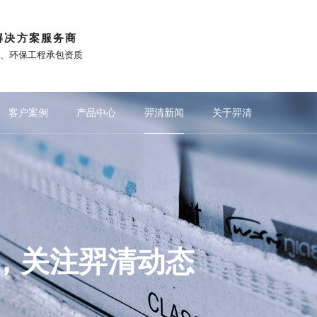
解决方案服务商
)、环保工程承包资质
客户案例
产品中心
羿清新闻
关于羿清
涤系列
荐
重点推荐
重点推荐
锂电池行业
公司新闻
吸脱附系列
化工VOCs治理
与羿清共赢
站外平台
化工污水除臭
锂电池回收行业
重点推荐
文化故事
除尘系列
新能源VOCs治理
工业污水除臭
垃圾站除臭
媒体报道
光伏行业
生物除臭系列
品牌活动
市政污水除臭
新能源汽车行
工业VOCs治
耦合
共建数智化生态型环保企业
微信公众号
联系羿清
更多产品
抖音
视频中心
知乎
，关注羿清动态
下载中心
小红书
TO改造二期项
迪某车间RTO
1年企业大学学习
QA一体机供货
水处理厂除臭
化新材料有限
成新能源科技
废气处理项目
水站除臭项目
国诊断平台研
可门绿色纺织
物滤池设备供
锅炉烟气项目
垃圾中转站除
站除臭供货项
水处理厂除臭
集团废气治理项
型环保企业发展
中国”青年创业
化污水VOCs
室VOCs废气
s废气治理项目
医药供货项目
化除臭项目
-麦格昆磁
气治理
s治理
s治理
治理
治理
s治理
s治理
治理
厂家
臭
臭
陕西省榆林市华北油气分公司气田水集
山东省济宁市炜杰化工科技有限公司污
安徽省芜湖市无为比亚迪前处理电泳涂
江西省新余市江西赣锋循环科技有限公
安徽省合肥市长鑫存储新增废气收集设
江苏省宿迁市振兴化工有限公司污水站
上海市奉贤区药明康德污水池除臭项目
安徽省滁州市秀朗新材料科技有限公司
江苏省徐州市君乐宝污水处理厂站废气
上海市松江区阿克苏诺贝尔漆油除臭项
江苏省南京市天印山医院污水站设备采
贵州省贵阳市赤天化纸业除臭废气处理
上海市浦东新区海隆实验室及喷漆车间
浙江省台州市玉环市垃圾站除臭一体机
江苏省某项目立柜式纳米光催除臭设备
陕西省宝鸡市梅县县城污水处理厂除臭
又双叒叕中标！羿清环保助力半导体领
羿案例 | 上海海擎新能源废气治理项目
奋斗者 | 羿清环保再获客户认可！项目
羿品牌 | 羿清环保闪耀易沃联创商学院
喜讯 | 羿清环保在“中国创翼”创业创新
上海市上海海拉电子有限公司厂房
山东省济宁市济矿煤化除臭项目
爱沙尼亚共和国Neo-麦格昆磁
焦化工污水废气治理
焦化工污水废气治理
大型垃圾转运站除臭
大型垃圾转运站除臭
制药化工VOCs治理
制药化工VOCs治理
光伏电池VOCs治理
注塑行业VOCs治理
造纸污水废气治理
生活污水废气治理
玻璃钢生物滤池
北京市地下隔
塞尔维亚共和
山东省济宁市
福建省宁德市
江苏省淮安市
湖南省衡阳市
浙江省台州市
江苏省苏州市
湖北省咸宁市
上海市崇明区
广东省广州市
新疆克拉玛依
光催化氧化与
羿案例 | 
文化故事 |
浙江省杭州市
浙江省中石
河北省唐山
湖南省长沙
羿清环保获
羿品牌 | 
养殖饲
制药
制药
氢燃
橡胶
医药
农
垃
垃
锂
及电池研发中试
XXX吨稀土永磁块
集处理系统设备
廊U30“星耀
设备项目
厂项目
项目
开！
统
《战狼特训营-向华为学组织蜕变》培训
Magnequench年产XXXX吨稀土永磁块
司碱浸线氢气吸收塔供货及安装项目
装线项目RTO废气处理系统项目
经理熊士良获中国成达表彰授奖
中处理厂异味治理项目
水处理站封闭治理项目
域废气治理打造新标杆
VOCs废气治理项目
购及安装工程项目
大赛中斩获佳绩！
废气处理项目
施工程项目
除臭项目
除臭项目
处理项目
采购合同
完成验收
项目
设备
项目
目
平，打造高绩
248万吨
检测线环
工程项
水处
修、
箱
司
理
室
单发布活动
项目
部‭‬废‭‬气‭‬处‭‬理‭‬装‭‬置‭‬）
涂装废气处理项目
现场！
大
理设备
化炉
机
备
CO
沸石转轮+RCO
负压除臭设备
洗涤塔
催化剂
VO
RC