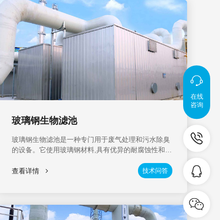
创
在线
咨询
玻璃钢生物滤池
玻璃钢生物滤池是一种专门用于废气处理和污水除臭
的设备。它使用玻璃钢材料,具有优异的耐腐蚀性和高
韧性。玻璃钢生物滤池广泛应用于工业VOCs处理、
工业污水除臭、化工行业废气治理、新能源行业废气
查看详情
技术问答
治理、化工行业污水除臭等场景,可有效治理废气与臭
气排放,提高环境质量。