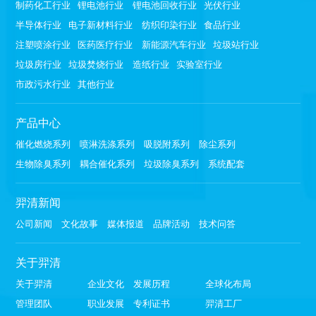
制药化工行业
锂电池行业
锂电池回收行业
光伏行业
半导体行业
电子新材料行业
纺织印染行业
食品行业
注塑喷涂行业
医药医疗行业
新能源汽车行业
垃圾站行业
垃圾房行业
垃圾焚烧行业
造纸行业
实验室行业
市政污水行业
其他行业
产品中心
催化燃烧系列
喷淋洗涤系列
吸脱附系列
除尘系列
生物除臭系列
耦合催化系列
垃圾除臭系列
系统配套
羿清新闻
公司新闻
文化故事
媒体报道
品牌活动
技术问答
关于羿清
关于羿清
企业文化
发展历程
全球化布局
管理团队
职业发展
专利证书
羿清工厂