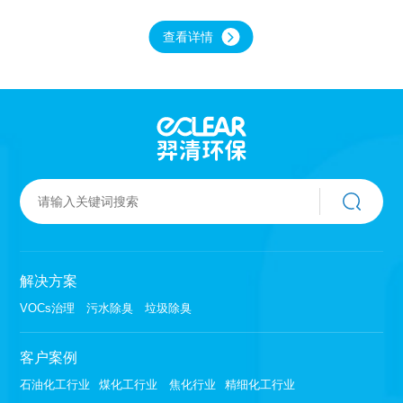
塔，酸液喷淋塔（别名：酸洗塔）。根据塔体材
质分为玻璃钢喷淋塔、pp喷淋塔、不锈钢喷淋
查看详情
塔。根据废气性质不一样选择合理的喷淋材质和
喷淋工艺。喷淋塔是一种重要的工业废气处理设
备，其工作原理是利用水和动力技术将液体或气
体以雾状的形式喷洒到废气中，以此来去除废气
中的有害物质。
解决方案
VOCs治理
污水除臭
垃圾除臭
客户案例
石油化工行业
煤化工行业
焦化行业
精细化工行业