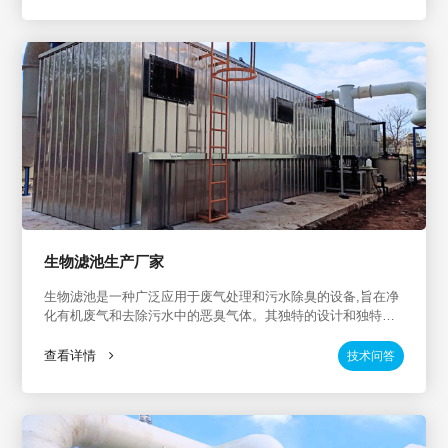
解和转化为无害物质。
生物滤池生产厂家
生物滤池是一种广泛应用于废气处理和污水除臭的设备,旨在净
化有机废气和去除污水中的恶臭气体。其独特的设计和独特的
生物填料（菌种）的使用,使其具有良好的废气治理和除臭效
果。在市场上,有许多制造商供应生物滤池,但有高质量产品和专
查看详情
技术问答
业行业经验的制造商值得关注。