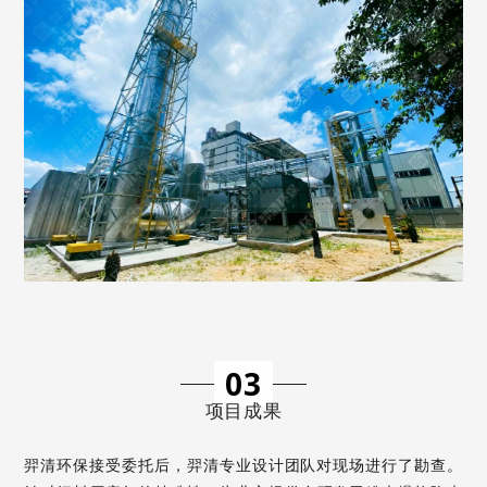
03
项目成果
羿清环保
接
受委托后
，羿清
专业设计团队
对现场进行了勘
查。