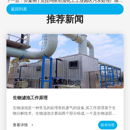
目
下一篇：
羿案例 | 克拉玛依石油化工工业园区污水处理厂除臭
项目
返回列表
推荐新闻
生物滤池工作原理
生物滤池是一种常见的处理有机废气的设备,其工作原理基于生
物分解技术。生物滤池主要由两个部分组成,一个是生物滤层,另
一个是滤料层。生物滤层主要由一种特定的除臭菌种组成,能够
分解有机废气中的污染物,并将其转化为无害物质。这些除臭菌
查看详情
技术问答
种在生物滤层内定植并繁殖,随着废气流经生物滤层,污染物被分