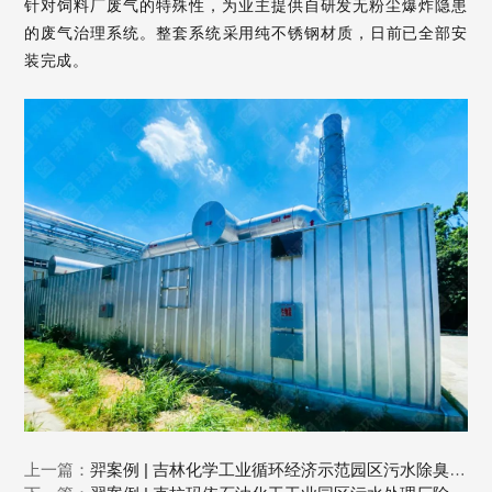
针对
饲料厂废气的特
殊
性，
为业
主提
供自研发
无粉
尘
爆炸隐患
的废气治理系统
。
整套系统
采用纯不锈钢材质，日前已全部安
装完成。
上一篇：
羿案例 | 吉林化学工业循环经济示范园区污水除臭项