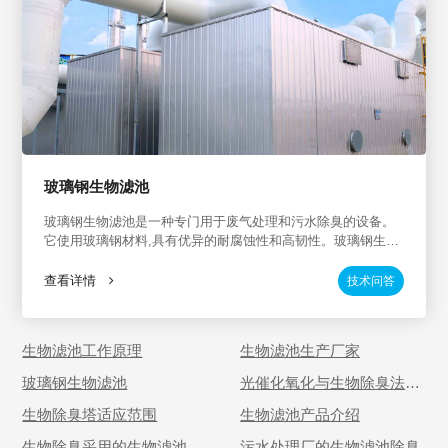
玻璃钢生物滤池
玻璃钢生物滤池是一种专门用于废气处理和污水除臭的设备。
它使用玻璃钢材料,具有优异的耐腐蚀性和高韧性。玻璃钢生物
滤池广泛应用于工业VOCs处理、工业污水除臭、化工行业废
气治理、新能源行业废气治理、化工行业污水除臭等场景,可有
查看详情
技术问答
效治理废气与臭气排放,提高环境质量。
生物滤池工作原理
生物滤池生产厂家
玻璃钢生物滤池
光催化氧化与生物除臭法处
理废气的比较
生物除臭塔适应范围
生物滤池产品介绍
生物除臭采用的生物滤池是
污水处理厂的生物滤池除臭