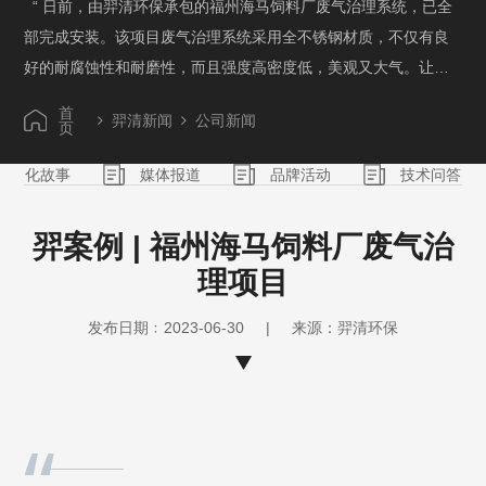
“ 日前，由羿清环保承包的福州海马饲料厂废气治理系统，已全
部完成安装。该项目废气治理系统采用全不锈钢材质，不仅有良
好的耐腐蚀性和耐磨性，而且强度高密度低，美观又大气。让我
们一起来看下这1000+立方米的不锈钢生物滤池吧！ ” 01 项目
首
羿清新闻
公司新闻
背景 随着国家对环保问题愈发重视，老百姓维权意识日益提
页
高，饲料企业面临的环保压力越来越大，其中水产饲料企业更是
文化故事
媒体报道
品牌活动
技术问答
重灾区。 福州海马饲料有限公司（以下简称：海马饲料）是一家
现代化水产饲料专业生产企业，产品涵盖对虾、鳗鱼、海水鱼等
羿案例 | 福州海马饲料厂废气治
多类别饲料，并同时拥有颗粒、膨化、粉状等多种规格，可以满
理项目
足各类养殖户的生产需求。海马饲料配备国际标准化的检测、研
发设施，采用质量管理体系和食品安全管理体系组织生产、有效
发布日期﹕2023-06-30
|
来源：羿清环保
管理。 海马饲料在生产饲料的过程中会产生大量的有机废气，对
车间及周边环境造成污染，影响工作人员和附近居民的身体健
康。饲料生产工艺废气成份复杂，具有高温高湿高粉尘、持续大
“
气量的特点。 02 项目介绍 废气成分：硫化氢，