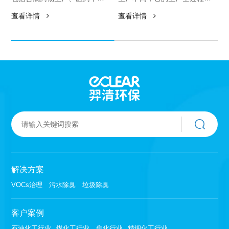
体生产， 中成药生产，抗生素
不仅包括化学合成（或从天然
查看详情
查看详情
生产。在生产过程中使用大量
物质中分离、提取），而且还
的有机溶剂（如苯、甲苯、氯
包括剂型加工和商品化，由两
苯）作为原料，造成废水中含
个部分组成。其中化学合成过
有大量的原料溶剂产品和中间
程,多从基本化工原料出发,制成
体，此类废水成份复杂、有机
中间体，再制成医药、染料、
物含量高、毒性大、色度深和
农药、有机颜料、表面活性
含盐量高，在废水处理过程中
剂、香料等各种精细化学品。
会挥发和逸散出来，主要成份
有芳香族化合物，烃类，醇
类、酯类、酚类等。
解决方案
VOCs治理
污水除臭
垃圾除臭
客户案例
石油化工行业
煤化工行业
焦化行业
精细化工行业