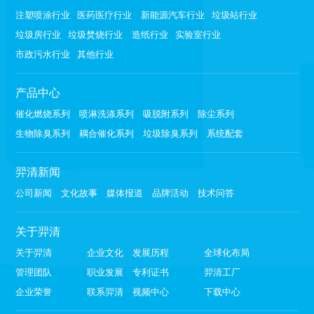
注塑喷涂行业
医药医疗行业
新能源汽车行业
垃圾站行业
垃圾房行业
垃圾焚烧行业
造纸行业
实验室行业
市政污水行业
其他行业
产品中心
催化燃烧系列
喷淋洗涤系列
吸脱附系列
除尘系列
生物除臭系列
耦合催化系列
垃圾除臭系列
系统配套
羿清新闻
公司新闻
文化故事
媒体报道
品牌活动
技术问答
关于羿清
关于羿清
企业文化
发展历程
全球化布局
管理团队
职业发展
专利证书
羿清工厂
企业荣誉
联系羿清
视频中心
下载中心