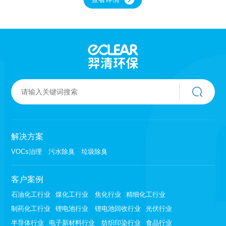
塔。根据废气性质不一样选择合理的喷淋材质和
喷淋工艺。喷淋塔是一种重要的工业废气处理设
备，其工作原理是利用水和动力技术将液体或气
体以雾状的形式喷洒到废气中，以此来去除废气
中的有害物质。
解决方案
VOCs治理
污水除臭
垃圾除臭
客户案例
石油化工行业
煤化工行业
焦化行业
精细化工行业
制药化工行业
锂电池行业
锂电池回收行业
光伏行业
半导体行业
电子新材料行业
纺织印染行业
食品行业