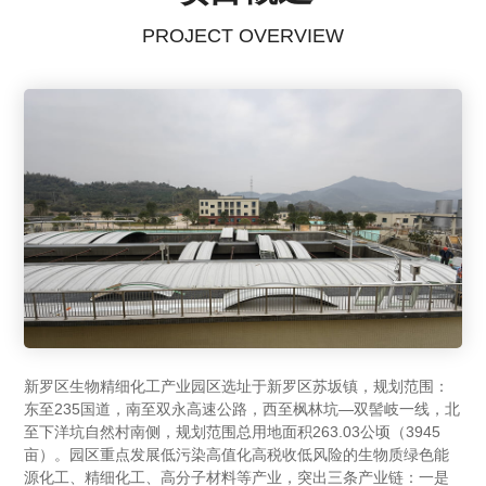
PROJECT OVERVIEW
新罗区生物精细化工产业园区选址于新罗区苏坂镇，规划范围：
东至235国道，南至双永高速公路，西至枫林坑—双髻岐一线，北
至下洋坑自然村南侧，规划范围总用地面积263.03公顷（3945
亩）。园区重点发展低污染高值化高税收低风险的生物质绿色能
源化工、精细化工、高分子材料等产业，突出三条产业链：一是