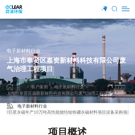
项目概述
项目介绍
羿清方案
电子新材料行业
上海市奉贤区嘉资新材料科技有限公司废
气治理工程项目
首
客户案例
电子新材料行业
页
上海市奉贤区嘉资新材料科技有限公司废气治理工程项目
电子新材料行业
阳市巨星永磁年产10万吨高性能烧结钕铁硼永磁材料项目设备采购项目
项目概述