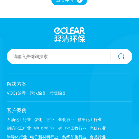
网激发产生的高能粒子场，通过紫外波段照射到
自主制备贵金属和二氧化钛纳米颗粒的耦合协通
效应，将VOCs有机废气裂解为二氧化碳、水等，
未能完全降解的其他废气分子可被氧化为水溶性
小分子及部分活性自由基等。
解决方案
VOCs治理
污水除臭
垃圾除臭
客户案例
石油化工行业
煤化工行业
焦化行业
精细化工行业
制药化工行业
锂电池行业
锂电池回收行业
光伏行业
半导体行业
电子新材料行业
纺织印染行业
食品行业