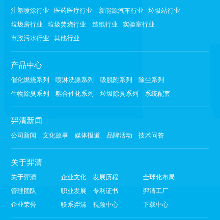
注塑喷涂行业
医药医疗行业
新能源汽车行业
垃圾站行业
垃圾房行业
垃圾焚烧行业
造纸行业
实验室行业
市政污水行业
其他行业
产品中心
催化燃烧系列
喷淋洗涤系列
吸脱附系列
除尘系列
生物除臭系列
耦合催化系列
垃圾除臭系列
系统配套
羿清新闻
公司新闻
文化故事
媒体报道
品牌活动
技术问答
关于羿清
关于羿清
企业文化
发展历程
全球化布局
管理团队
职业发展
专利证书
羿清工厂
企业荣誉
联系羿清
视频中心
下载中心