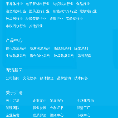
半导体行业
电子新材料行业
纺织印染行业
食品行业
注塑喷涂行业
医药医疗行业
新能源汽车行业
垃圾站行业
垃圾房行业
垃圾焚烧行业
造纸行业
实验室行业
市政污水行业
其他行业
产品中心
催化燃烧系列
喷淋洗涤系列
吸脱附系列
除尘系列
生物除臭系列
耦合催化系列
垃圾除臭系列
系统配套
羿清新闻
公司新闻
文化故事
媒体报道
品牌活动
技术问答
关于羿清
关于羿清
企业文化
发展历程
全球化布局
管理团队
职业发展
专利证书
羿清工厂
企业荣誉
联系羿清
视频中心
下载中心