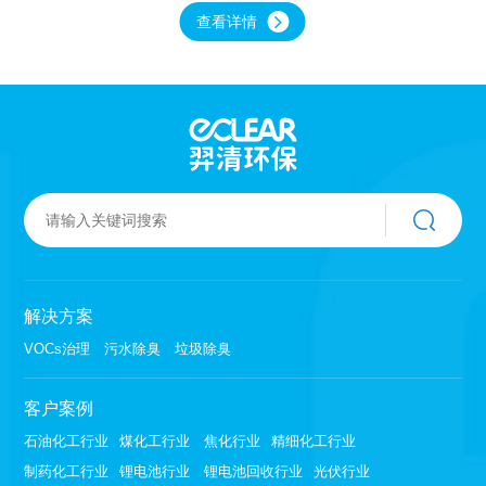
应装置、阵列抽屉式模块组成。贵金属耦合催化
查看详情
网激发产生的高能粒子场，通过紫外波段照射到
自主制备贵金属和二氧化钛纳米颗粒的耦合协通
效应，将VOCs有机废气裂解为二氧化碳、水等，
未能完全降解的其他废气分子可被氧化为水溶性
小分子及部分活性自由基等。
解决方案
VOCs治理
污水除臭
垃圾除臭
客户案例
石油化工行业
煤化工行业
焦化行业
精细化工行业
制药化工行业
锂电池行业
锂电池回收行业
光伏行业