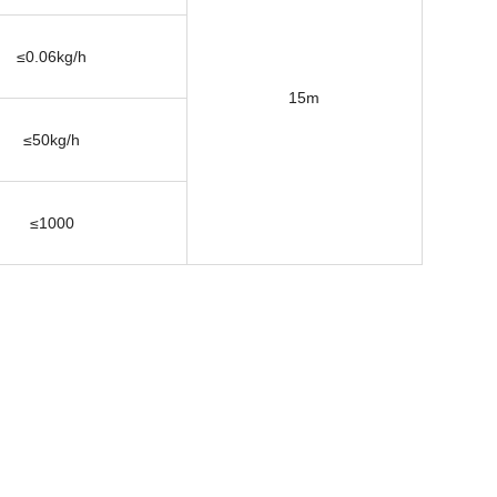
≤0.06kg/h
15m
≤50kg/h
≤1000