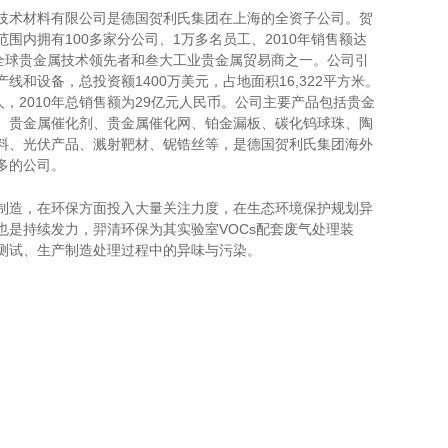
技术材料有限公司是德国贺利氏集团在上海的全资子公司。贺
围内拥有100多家分公司、1万多名员工、2010年销售额达
是全球贵金属技术领先者和叁大工业贵金属贸易商之一。公司引
线和设备，总投资额1400万美元，占地面积16,322平方米。
人，2010年总销售额为29亿元人民币。公司主要产品包括贵金
、贵金属催化剂、贵金属催化网、铂金漏板、碳化钨球珠、陶
料、光伏产品、溅射靶材、铌锆丝等，是德国贺利氏集团海外
多的公司。
制造，在环保方面投入大量关注力度，在生态环境保护规划异
也是持续发力，羿清环保为其实验室VOCs配套废气处理装
测试、生产制造处理过程中的异味与污染。