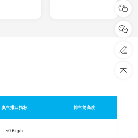
臭气排口指标
排气筒高度
≤0.6kg/h