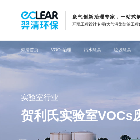
废气创新治理专家，一站式
环境工程设计专项(大气污染防治工程
项目概述
项目介绍
羿清方
羿清首页
VOCs治理
污水除臭
垃圾除臭
重点推荐
观羿清发展
旗下网站
石油化工行业
重点推荐
煤化工行业
催化燃烧系列
在羿清创新
网站功能
焦化行业
喷淋洗
重点推
专注废气治理技术创新
以奋斗者为本的创业者
羿清新能源官网
在线留言
管理团队
关于羿清
上海羿蓝官网
网站地图
实验室行业
职业发展
企业文化
苏州羿白官网
收藏本站
贺利氏实验室VOCs
专利证书
发展历程
浙江羿清官网
羿清工厂
全球化布局
江苏省苏州市全球固态电池制造某“独角
湖南省岳阳市石化长炼污水场除臭项目
陕西省榆林市煤化工集团龙华矿业除臭
山东省邹城市荣信集团有限公司污水站
湖南省长沙市湖南邦普循环科技有限公
老挝万象中润光能科技（老挝）独资有
上海市某某某超级工厂电池车间废气治
安徽省合肥市日益和半导体材料有限公
福建省龙岩市生物精细化工产业园污水
江苏省苏州市金唯智一期实验楼活性炭
浙江省宁波市宁波金力永磁废气治理项
江苏省南通市东丽酒伊织染有限公司印
上海市浦东新区海顺精密模具注塑废气
四川省成都市阳光造纸厂脱硫除尘项目
上海市浦东新区浦东机场湿垃圾处理中
香港元朗錦繡花圍市中心垃圾站除臭处
塞尔维亚共和国市政（污水）基础设施
羿清环保成为动力电池回收与梯次利用
羿资讯 | 中标中石化！羿清环保化工废
文化故事 | 立足当夏，不负青春，羿清
羿清环保荣获“创在上海”市级创新资金
南极中国科考站中山站某实验室XXXX
南极中国科考站中山站某实验室XXXX
上海市宝山区日研食品异味治理项目
湖北省荆门市中迅长青污水除臭项目
羿品牌 | 羿清环保与克拉玛依共抗疫
石油化工污水废气治理
石油化工污水废气治理
食品工业污水废气治理
石油化工VOCs治理
石油化工VOCs治理
市政污水废气治理
生物滤池工作原理
锂电池VOCs治理
半导体VOCs治理
垃圾中转站除臭
垃圾中转站除臭
福建省宁德市宁德时代R
安徽省芜湖市无为县比亚
羿品牌 | 羿清环保202
江苏省苏州市席邦实业Y
沙特阿拉伯麦加某大型污
辽宁省大庆市中国石油大‭‬庆‭‬石‭‬化‭‬公‭‬司‭‬炼‭‬
湖北省宜昌市宜昌邦普宜
安徽省芜湖市芜湖协鑫集
上海市宝山区光驰半导体
江苏省宿迁市振兴化工污
上海市浦东新区丹纳赫中
福建省福州市连江县东丽
浙江省嘉兴市优蕾食品生
四川省乐山市阳光造纸厂
浙江省丽水市丽水开发区
北京市北京化工大学垃圾
沙特阿拉伯麦加某大型污
羿案例 | 新疆天雨煤化
创业基金会访谈 | 创新
羿清环保受邀参加“科创
新疆维吾尔自治区天雨煤
上海市闵行区贺利氏实验
羿案例 | 宁德时代VOC
江苏省南通市药明康德
山东省济宁市济矿煤
爱沙尼亚共和国Neo
纺织印染污水废
锂电池回收VOC
电子新材料VOC
煤化工污水废气
煤化工污水废气
精细化工VOC
精细化工VOC
污水泵站废气
生物滤池生产
垃圾压缩站除
垃圾压缩站除
安徽羿清官网
司某车间含氨尾气处理系统
工程项目除臭设备采购项目
情，助力建设大美新疆
司VOCs废气处理项目
兽”企业废气治理项目
限公司设备采购项目
刷油墨废气处理项目
气处理标杆项目+1
异味治理提升工程
心垃圾站除臭项目
联盟“理事单位”
处理厂项目
供货工程
供货项目
处理项目
供货工程
理项目
理项目
再出发
项目
立项
目
有限公司芜湖2GW扩产
Magnequench年产X
油‭‬厂‭‬危‭‬废‭‬库‭‬废‭‬气‭‬处‭‬理‭‬项‭‬目‭‬（‭‬公‭‬用‭‬工‭‬程‭‬一‭‬
公司M98车间VOC收
榜单一长三角G60科创走
园区污水处理厂除臭
发制造基地新工
废气处理系统
启动会成功召
废气处理系
有何秘籍？
安装项目
处理项目
货项目
臭工程
项目
项目
目
目
目
企业荣誉
G60”创业人才榜
涂装废气处理
线项目
耦合催化废气处理设备
沸石转轮+RTO
沸石转轮+RTO
活性炭吸附箱
离子除臭设备
生物滤池
生物菌种
洗涤塔
VOCs一体化处
RTO蓄热式氧
耦合催化一体
光催化除臭设
沸石转轮+R
生物除臭
生物填料
喷淋塔