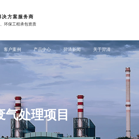
解决方案服务商
)、环保工程承包资质
案
达标要求
项目现场
羿清优势
客户案例
产品中心
羿清新闻
关于羿清
涤系列
荐
重点推荐
重点推荐
锂电池行业
公司新闻
吸脱附系列
化工VOCs治理
与羿清共赢
站外平台
化工污水除臭
锂电池回收行业
重点推荐
文化故事
除尘系列
新能源VOCs治理
工业污水除臭
垃圾站除臭
媒体报道
光伏行业
生物除臭系列
品牌活动
市政污水除臭
新能源汽车行
工业VOCs治
耦合
共建数智化生态型环保企业
微信公众号
联系羿清
更多产品
抖音
视频中心
知乎
废气处理项目
下载中心
小红书
TO改造二期项
迪某车间RTO
1年企业大学学习
QA一体机供货
水处理厂除臭
化新材料有限
成新能源科技
废气处理项目
水站除臭项目
国诊断平台研
可门绿色纺织
物滤池设备供
锅炉烟气项目
垃圾中转站除
站除臭供货项
水处理厂除臭
集团废气治理项
型环保企业发展
中国”青年创业
化污水VOCs
室VOCs废气
s废气治理项目
医药供货项目
化除臭项目
-麦格昆磁
气治理
s治理
s治理
治理
治理
s治理
s治理
治理
厂家
臭
臭
陕西省榆林市华北油气分公司气田水集
山东省济宁市炜杰化工科技有限公司污
安徽省芜湖市无为比亚迪前处理电泳涂
江西省新余市江西赣锋循环科技有限公
安徽省合肥市长鑫存储新增废气收集设
江苏省宿迁市振兴化工有限公司污水站
上海市奉贤区药明康德污水池除臭项目
安徽省滁州市秀朗新材料科技有限公司
江苏省徐州市君乐宝污水处理厂站废气
上海市松江区阿克苏诺贝尔漆油除臭项
江苏省南京市天印山医院污水站设备采
贵州省贵阳市赤天化纸业除臭废气处理
上海市浦东新区海隆实验室及喷漆车间
浙江省台州市玉环市垃圾站除臭一体机
江苏省某项目立柜式纳米光催除臭设备
陕西省宝鸡市梅县县城污水处理厂除臭
又双叒叕中标！羿清环保助力半导体领
羿案例 | 上海海擎新能源废气治理项目
奋斗者 | 羿清环保再获客户认可！项目
羿品牌 | 羿清环保闪耀易沃联创商学院
喜讯 | 羿清环保在“中国创翼”创业创新
上海市上海海拉电子有限公司厂房
山东省济宁市济矿煤化除臭项目
爱沙尼亚共和国Neo-麦格昆磁
焦化工污水废气治理
焦化工污水废气治理
大型垃圾转运站除臭
大型垃圾转运站除臭
制药化工VOCs治理
制药化工VOCs治理
光伏电池VOCs治理
注塑行业VOCs治理
造纸污水废气治理
生活污水废气治理
玻璃钢生物滤池
北京市地下隔
塞尔维亚共和
山东省济宁市
福建省宁德市
江苏省淮安市
湖南省衡阳市
浙江省台州市
江苏省苏州市
湖北省咸宁市
上海市崇明区
广东省广州市
新疆克拉玛依
光催化氧化与
羿案例 | 
文化故事 |
浙江省杭州市
浙江省中石
河北省唐山
湖南省长沙
羿清环保获
羿品牌 | 
养殖饲
制药
制药
氢燃
橡胶
医药
农
垃
垃
锂
及电池研发中试
XXX吨稀土永磁块
集处理系统设备
廊U30“星耀
设备项目
厂项目
项目
开！
统
《战狼特训营-向华为学组织蜕变》培训
Magnequench年产XXXX吨稀土永磁块
司碱浸线氢气吸收塔供货及安装项目
装线项目RTO废气处理系统项目
经理熊士良获中国成达表彰授奖
中处理厂异味治理项目
水处理站封闭治理项目
域废气治理打造新标杆
VOCs废气治理项目
购及安装工程项目
大赛中斩获佳绩！
废气处理项目
施工程项目
除臭项目
除臭项目
处理项目
采购合同
完成验收
项目
设备
项目
目
平，打造高绩
248万吨
检测线环
工程项
水处
修、
箱
司
理
室
单发布活动
项目
部‭‬废‭‬气‭‬处‭‬理‭‬装‭‬置‭‬）
涂装废气处理项目
现场！
大
理设备
化炉
机
备
CO
沸石转轮+RCO
负压除臭设备
洗涤塔
催化剂
VO
RC