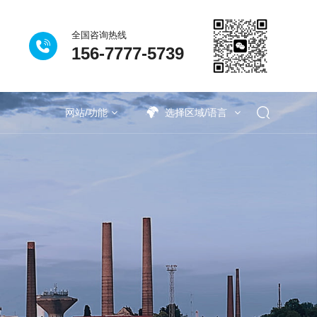
全国咨询热线
156-7777-5739
关联设备
网站/功能
选择区域/语言
业
理
催化系列
技术问答
半导体行业
垃圾除臭系列
精细化工行业
系统配套
制药化工行业
电子新
油间除臭-立柜式催化离子
国市政（污水）基础设施
炜杰化工科技有限公司污
宁德时代基地实验废气处
江苏格润新材料有限公司
建滔实业有限公司污水池
海正药业污水处理站废气
群光电能科技活性炭吸附
红牛维他命饮料污水站恶
荣豪建筑安装工程有限公
恒瑞医药有限公司污水处
市石化工业园区污水除臭
生物除臭法处理废气的比
邦普循环锂电池回收废气治理
 安吉溯溪之旅，羿清人争流
中船重工715研究所实验
化分公司污水站除臭项目
市天顺煤焦化工有限公司
市好家园垃圾站除臭项目
得防爆电气设备安装、检
立足人才强企，提升管理水
料厂污水废气治理
化工污水废气治理
化工污水废气治理
料电池VOCs治理
塑料VOCs治理
行业VOCs治理
村污水废气治理
圾处理中心除臭
圾处理中心除臭
电池VOCs治理
山东省济宁市恒信新能源有限公司50万
湖北省宜昌市邦普某生产车间VOC收集
四川省绵阳市巨星永磁年产10万吨高性
老挝万象中润光能科技（老挝）独资有
上海市浦东新区苏豪逸明制药实验室项
浙江省丽水市燕京啤酒污水处理厂废气
浙江省金华市浙江师范大学实验室废气
湖南省长沙市金谷路公共垃圾站除臭项
江苏省苏州市某小区垃圾站立柜式纳米
香港元朗錦繡花圍巴士站污水泵房除臭
又双叒叕中标！羿清环保助力半导体领
羿案例 | 千亿巨头恒瑞医药污水站除臭
上海市浦东恩捷新材料有限公司VOCs
羿人物 | 离沪186天，疫情之下他辗转
河北省唐山市天顺煤焦化工有限公司
湖北省襄阳市恺乐家居设备供货项目
羿品牌 | 羿清献爱心，情暖敬老院
湖北省武汉市药明康德除臭项目
工业园区生活污水废气治理
精细化工污水废气治理
精细化工污水废气治理
新能源汽车VOCs治理
生物除臭塔适应范围
光伏电池VOCs治理
油漆涂料VOCs治理
涂装行业VOCs治理
农药污水废气治理
垃圾收集点除臭
垃圾焚烧厂除臭
陕
甘
河
湖
上
上
上
江
浙
湖
湖
福
羿
效管理团队——羿清企业
/年钢焦一体焦化搬迁项目
保设备设施整改项目
目除臭设备采购项目
理站封闭治理项目
维护技术培训证书
供货及安装项目
废气处理项目
工程除臭项目
废气处理项目
而上笃行不怠
臭处理项目
除臭项目
处理项目
新风设备
理项目
项目
项目
较
能烧结钕铁硼永磁材料项目设备采购项
248万吨/年钢焦一体焦化搬迁项目
吨/年乙醇项目VOCs废气治理项目
光催化除臭设备采购项目
域废气治理打造新标杆
限公司设备采购项目
奔走十余个项目现场
处理系统设备项目
废气处理项目
处理项目
处理项目
处理项目
项目
目
目
学正式启航！
目
Cs一体化处理设备
O蓄热式催化燃烧
喷雾除臭设备
吸附剂
耦合催化废气处理设备
循环吸附除臭设备
沸石转轮+TO