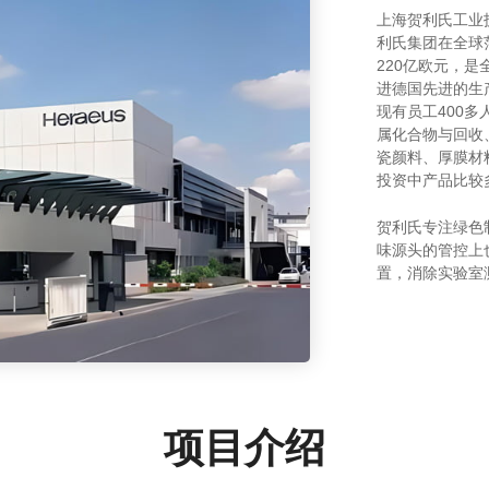
上海贺利氏工业
利氏集团在全球范
220亿欧元，
进德国先进的生产
现有员工400多
属化合物与回收
瓷颜料、厚膜材
投资中产品比较
贺利氏专注绿色
味源头的管控上
置，消除实验室
项目介绍